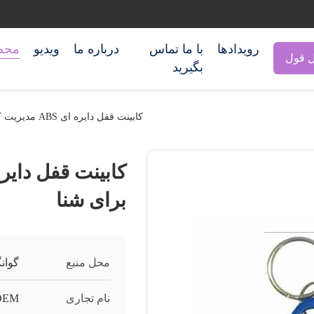
رویدادها
با ما تماس
درباره ما
ویدیو
محص
 قول
بگیرید
کابینت قفل دایره ای ABS مدیریت کارت EM برای شنا
برای شنا
محل منبع
گوان
نام تجاری
 OEM