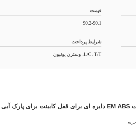
قیمت
$0.1-$0.2
شرایط پرداخت
L/C، T/T، وسترن یونیون
ینت برای پارک آبی شنا