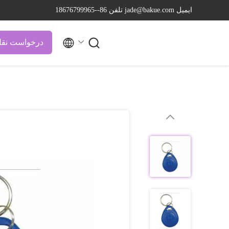
ایمیل jade@bakue.com
تلفن 86--18676799965


درخواست نقل