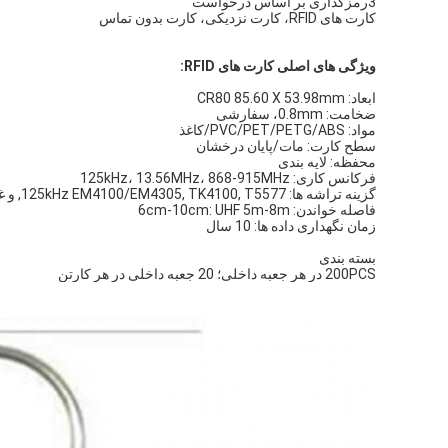
3رمزگذاری بر اساس درخواست
کارت های RFID، کارت نزدیکی، کارت بدون تماس
ویژگی های اصلی کارت های RFID:
ابعاد: CR80 85.60 X 53.98mm
ضخامت: 0.8mm، سفارشی
مواد: PVC/PET/PETG/ABS/کاغذ
سطح کارت: مات/پایان درخشان
محفظه: لایه بندی
فرکانس کاری: 125kHz، 13.56MHz، 868-915MHz
گزینه تراشه ها: 125kHz EM4100/EM4305, TK4100, T5577, و غیره
فاصله خواندن: 6cm-10cm: UHF 5m-8m
زمان نگهداری داده ها: 10 سال
بسته بندی
200PCS در هر جعبه داخلی؛ 20 جعبه داخلی در هر کارتن