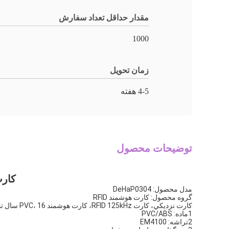
مقدار حداقل تعداد سفارش
1000
زمان تحویل
4-5 هفته
توضیحات محصول
کارت EM ABS دایره ای برای قفل کاب
مدل محصول: DeHaP0304
گروه محصول: کارت هوشمند RFID
کارت نزديکي، کارت RFID 125kHz، کارت هوشمند PVC، 16 سال تجربه
1ماده: PVC/ABS
2تراشه: EM4100