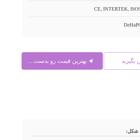
CE, INTERTEK, ISO
DeHaP
س بگیرید
بهترین قیمت رو بدست بیار
شکل: