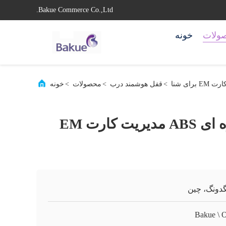
Bakue Commerce Co.,Ltd.
ولات
خونه
>
قفل هوشمند درب
>
محصولات
>
خونه
کابینت قفل دایره ای ABS مدیریت کارت EM
گدونگ، چین
Bakue \